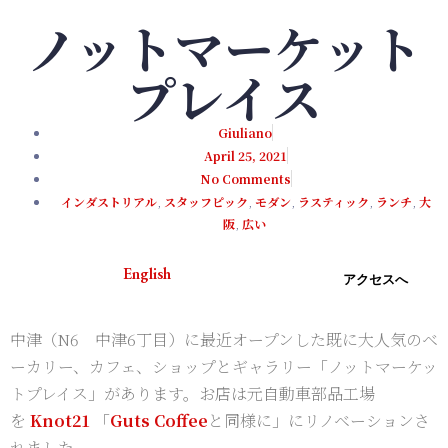
ノットマーケット
プレイス
Giuliano
April 25, 2021
No Comments
インダストリアル
,
スタッフピック
,
モダン
,
ラスティック
,
ランチ
,
大
阪
,
広い
English
アクセスへ
中津（N6 中津6丁目）に最近オープンした既に大人気のベ
ーカリー、カフェ、ショップとギャラリー「ノットマーケッ
トプレイス」があります。お店は元自動車部品工場
を
Knot21
「
Guts Coffee
と同様に」にリノベーションさ
れました。