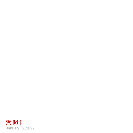
汽 [ki:]
January 12, 2022