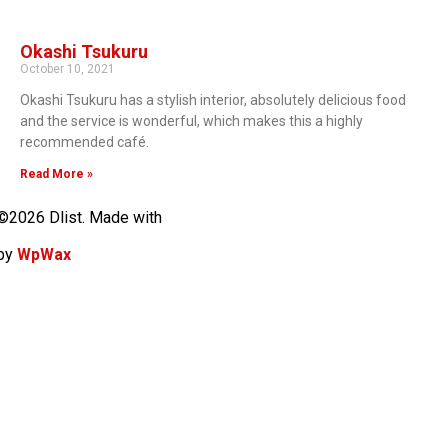
Okashi Tsukuru
October 10, 2021
Okashi Tsukuru has a stylish interior, absolutely delicious food
and the service is wonderful, which makes this a highly
recommended café.
Read More »
©2026 Dlist. Made with
by
WpWax