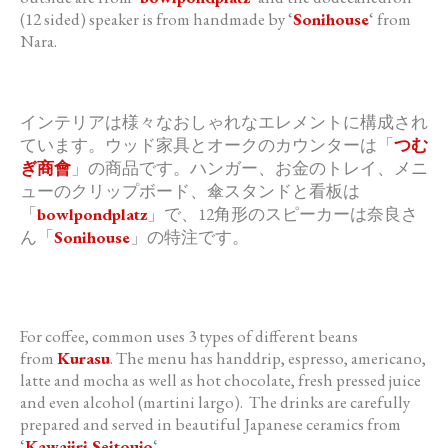
(12 sided) speaker is from handmade by ‘
Sonihouse
‘ from
Nara.
インテリアは様々なおしゃれなエレメントに構成され
ています。
ウッド家具とオークのカウンターは「
つむ
ぎ商會
」の商品です。
ハンガー、お金のトレイ、メニ
ューのクリップボード、
傘スタンドと看板は
「
bowlpondplatz
」で、
12角形のスピーカーは奈良さ
ん「
Sonihouse
」
の特注です。
For coffee,
common
uses 3 types of different beans
from
Kurasu
. The menu has handdrip, espresso, americano,
latte and mocha as well as hot chocolate, fresh pressed juice
and even alcohol (martini largo). The drinks are carefully
prepared and served in beautiful Japanese ceramics from
‘
Kawajiri Seitoujo
‘.