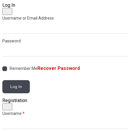
Log In
Username or Email Address
Password
Recover Password
Remember Me
Log In
Registration
Username
*