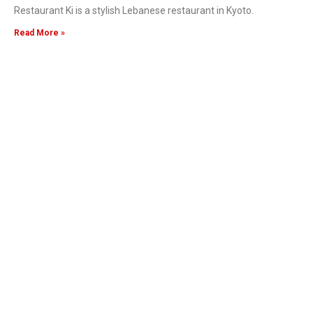
Restaurant Ki is a stylish Lebanese restaurant in Kyoto.
Read More »