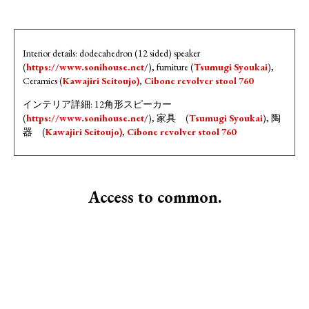
Interior details: dodecahedron (12 sided) speaker
(
https://www.sonihouse.net
/), furniture (
Tsumugi Syoukai
),
Ceramics (
Kawajiri Seitoujo)
,
Cibone revolver stool 760
インテリア詳細: 12角形スピーカー
(
https://www.sonihouse.net
/), 家具 (
Tsumugi Syoukai
), 陶
器 (
Kawajiri Seitoujo)
,
Cibone revolver stool 760
Access to common.