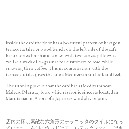
Inside the café the floor has a beautiful pattern of hexagon
terracotta tiles. A wood bench on the left side of the café
has a mortex finish and comes with two canvas pillows as
well as a stack of magazines for customers to read while
enjoying their coffee. This in combination with the
terracotta tiles gives the cafe a Mediterranean look and feel.
The running joke is that the café has a (Mediterranean)
Maltese (Maruta) look, which is ironic since its located in
Marutamachi. A sort of a Japanese wordplay or pun.
店内の床は素敵な六角形のテラコッタのタイルになっ
ています。
左側にウッドはモールテックスの仕上げさ