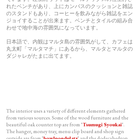
れたベンチがあり、
上にカンバスのクッションと雑誌
のスタンドもあり、
コーヒーを飲みながら雑誌をエン
ジョイすることが出来ます。
ベンチとタイルの組み合
わせで地中海の雰囲気になっています。
日本語で、内観はマルタ島の雰囲気がして、カフェは
丸太町「
マルタマチ」にあるから、
マルタとマルタの
ダジャレがたまに出てます。
The interior uses a variety of different elements gathered
from various sources. Some of the wood furniture and the
beautiful oak counter top are from ‘
Tsumugi Syoukai
‘.
The hanger, money tray, menu clip board and shop sign
outside are from ‘
bowlpondplatz
‘ and the dodecahedron