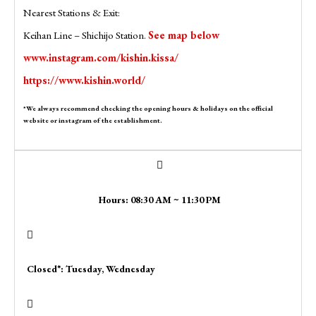
Nearest Stations & Exit:
Keihan Line – Shichijo Station.
See map below
www.instagram.com/kishin.kissa/
https://www.kishin.world/
*We always recommend checking the opening hours & holidays on the official
website or instagram of the establishment.
Hours: 08:30 AM ~ 11:30 PM
Closed*: Tuesday, Wednesday