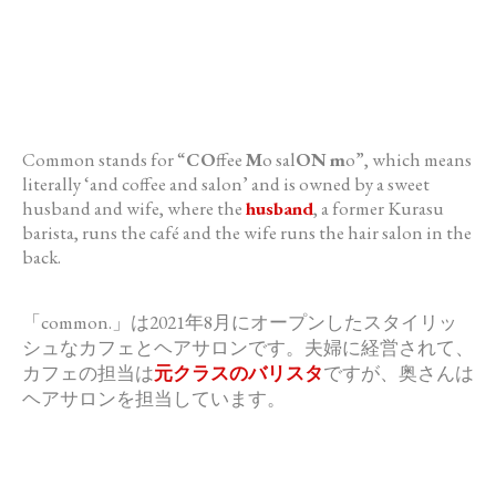
Common
stands for “
CO
ffee
M
o sal
ON
m
o”, which means
literally ‘and coffee and salon’ and is owned by a sweet
husband and wife, where the
husband
, a former Kurasu
barista, runs the café and the wife runs the hair salon in the
back.
「
common
.」
は2021年8月にオープンしたスタイリッ
シュなカフェとヘアサ
ロンです。夫婦に経営されて、
カフェの担当は
元クラスのバリスタ
ですが、奥さんは
ヘアサロンを担当しています。