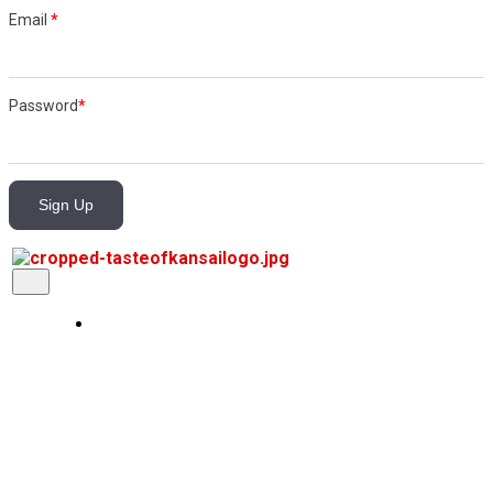
Email
*
Password
*
Sign Up