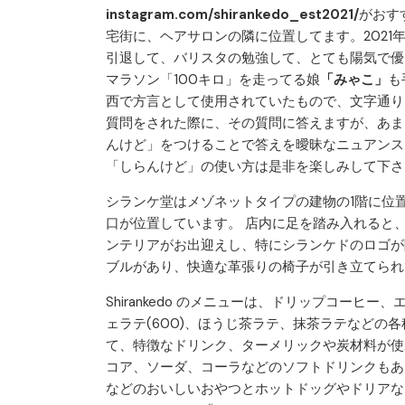
instagram.com/shirankedo_est2021/
がおす
宅街に、ヘアサロンの隣に位置してます。2021
引退して、バリスタの勉強して、とても陽気で優
マラソン「100キロ」を走ってる娘
「みゃこ」
も
西で方言として使用されていたもので、文字通り
質問をされた際に、その質問に答えますが、あま
んけど」をつけることで答えを曖昧なニュアンス
「しらんけど」の使い方は是非を楽しみして下さ
シランケ堂はメゾネットタイプの建物の1階に位
口が位置しています。 店内に足を踏み入れると
ンテリアがお出迎えし、特にシランケドのロゴが
ブルがあり、快適な革張りの椅子が引き立てられ
Shirankedo のメニューは、ドリップコー
ェラテ(600)、ほうじ茶ラテ、抹茶ラテなどの
て、特徴なドリンク、ターメリックや炭材料が使
コア、ソーダ、コーラなどのソフトドリンクもあ
などのおいしいおやつとホットドッグやドリアな