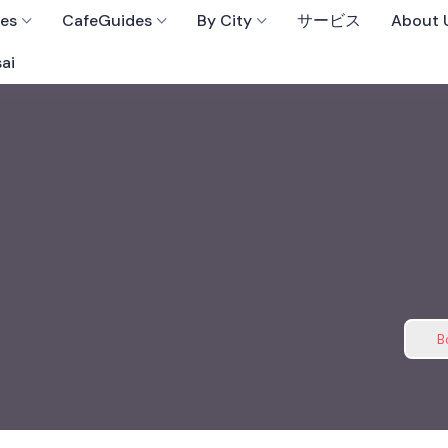
fes
CafeGuides
By City
サービス
About 
ai
B