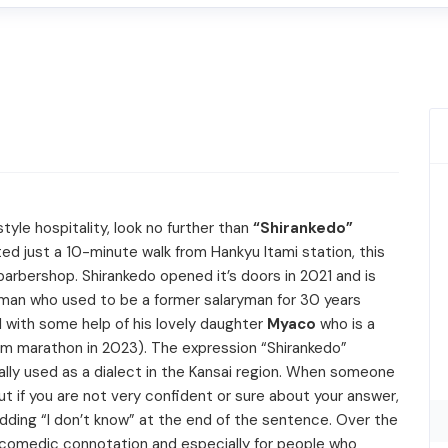
style hospitality, look no further than
“Shirankedo”
ted just a 10-minute walk from Hankyu Itami station, this
barbershop. Shirankedo opened it’s doors in 2021 and is
 man who used to be a former salaryman for 30 years
l with some help of his lovely daughter
Myaco
who is a
km marathon in 2023). The expression “Shirankedo”
nally used as a dialect in the Kansai region. When someone
t if you are not very confident or sure about your answer,
ding “I don’t know” at the end of the sentence. Over the
 comedic connotation and especially for people who