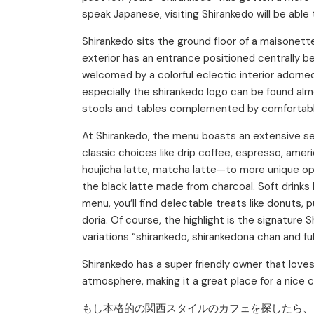
speak Japanese, visiting Shirankedo will be abl
Shirankedo sits the ground floor of a maisonette
exterior has an entrance positioned centrally be
welcomed by a colorful eclectic interior adorne
especially the shirankedo logo can be found al
stools and tables complemented by comfortable
At Shirankedo, the menu boasts an extensive se
classic choices like drip coffee, espresso, amer
houjicha latte, matcha latte—to more unique op
the black latte made from charcoal. Soft drinks 
menu, you’ll find delectable treats like donuts, 
doria. Of course, the highlight is the signature S
variations “shirankedo, shirankedona chan and ful
Shirankedo has a super friendly owner that loves
atmosphere, making it a great place for a nice c
もし本格的の関西スタイルのカフェを探したら、