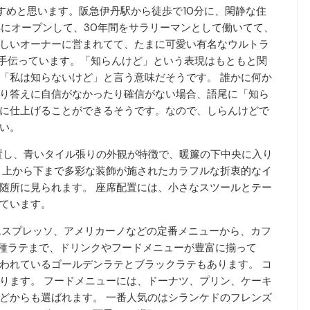
すめと思います。阪急伊丹駅から徒歩で10分に、閑静な住
年にオープンして、30年間をサラリーマンとして働いてて、
しいオーナーに営まれてて、たまに可愛い有名なウルトラ
手伝っています。「知らんけど」という表現はもともと関
「私は知らないけど」と言う意味だそうです。 誰かに何か
り答えに自信がなかったり確信がない場合、語尾に「知ら
に仕上げることができるそうです。なので、しらんけどで
い。
置し、青いタイル張りの外観が特徴で、暖簾の下中央に入り
、上から下まで多彩な装飾が施されたカラフルな折衷的なイ
随所に見られます。 座席配置には、小さなスツールとテー
ています。
ヒー、エスプレッソ、アメリカーノなどの定番メニューから、カフ
各種ラテまで、ドリンクやフードメニューが豊富に揃って
われているゴールデンラテとブラックラテもあります。 コ
ります。 フードメニューには、ドーナツ、プリン、ケーキ
どからも選ばれます。 一番人気のはシランケドのフレンズ