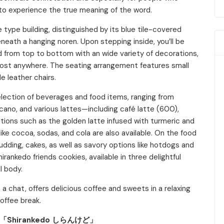
e to experience the true meaning of the word.
 type building, distinguished by its blue tile-covered
neath a hanging noren. Upon stepping inside, you’ll be
d from top to bottom with an wide variety of decorations,
most anywhere. The seating arrangement features small
 leather chairs.
lection of beverages and food items, ranging from
icano, and various lattes—including café latte (600),
tions such as the golden latte infused with turmeric and
like cocoa, sodas, and cola are also available. On the food
pudding, cakes, as well as savory options like hotdogs and
hirankedo friends cookies, available in three delightful
l body.
 a chat, offers delicious coffee and sweets in a relaxing
offee break.
「Shirankedo しらんけど」