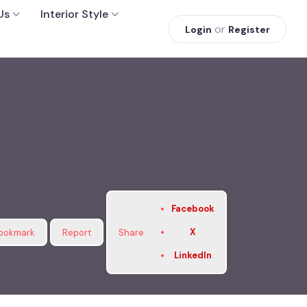
Us
Interior Style
or
Login
Register
Facebook
X
ookmark
Report
Share
LinkedIn