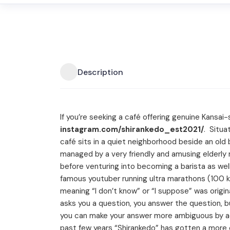
Description
If you’re seeking a café offering genuine Kansai-
instagram.com/shirankedo_est2021/
. Situa
café sits in a quiet neighborhood beside an old 
managed by a very friendly and amusing elderly
before venturing into becoming a barista as wel
famous youtuber running ultra marathons (100 
meaning “I don’t know” or “I suppose” was origi
asks you a question, you answer the question, bu
you can make your answer more ambiguous by ad
past few years “Shirankedo” has gotten a more