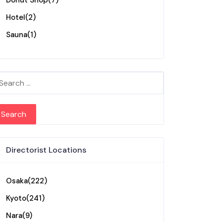
Donut Shop
(7)
Hotel
(2)
Sauna
(1)
arch for:
Directorist Locations
Osaka
(222)
Kyoto
(241)
Nara
(9)