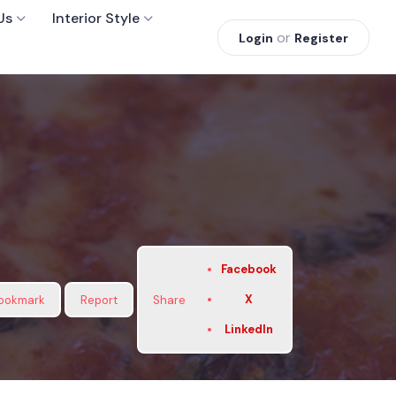
Us
Interior Style
or
Login
Register
Facebook
X
ookmark
Report
Share
LinkedIn