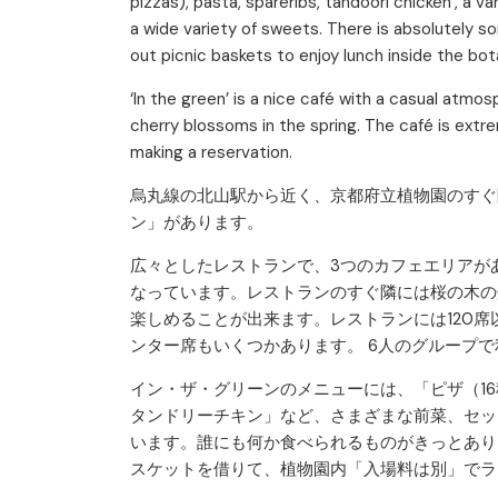
pizzas), pasta, spareribs, tandoori chicken’, a v
a wide variety of sweets. There is absolutely s
out picnic baskets to enjoy lunch inside the bot
‘In the green’ is a nice café with a casual atmos
cherry blossoms in the spring. The café is ext
making a reservation.
烏丸線の北山駅から近く、京都府立植物園のすぐ
ン」があります。
広々としたレストランで、3つのカフェエリアが
なっています。レストランのすぐ隣には桜の木の
楽しめることが出来ます。レストランには120
ンター席もいくつかあります。 6人のグループ
イン・ザ・グリーンのメニューには、「ピザ（1
タンドリーチキン」など、さまざまな前菜、セッ
います。誰にも何か食べられるものがきっとあり
スケットを借りて、植物園内「入場料は別」でラ