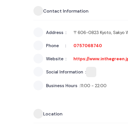
Contact Information
Address
〒606-0823 Kyoto, Saky
Phone
0757068740
Website
https://www.inthegreen.j
Social Information
Business Hours
11:00 - 22:00
Location