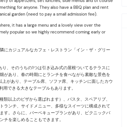
ariety of appetizers, set lunches, side menus and of course
omething for anyone. They also have a BBQ plan and rent
anical garden (need to pay a small admission fee).
phere, it has a large menu and a lovely view over the
remely popular so we highly recommend coming early or
隣にカジュアルなカフェ・レストラン「イン・ザ・グリー
あり、そのうちの1つは引き込み式の屋根ついてるテラスに
畑があり、春の時期にとランチを食べながら素敵な景色を
席以上があり、テーブル席、ソファ席、キッチンに面したカウ
で利用できる大きなテーブルもあります。
6種類以上のピザから選ばれます）、パスタ、スペアリブ、
トランチ、サイドメニュー、多様なスイーツに構成されて
ます。さらに、バーベキュープランがあり、ピクニックバ
ンチを楽しめることもできます。