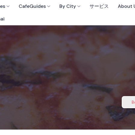
fes
CafeGuides
By City
サービス
About 
ai
B