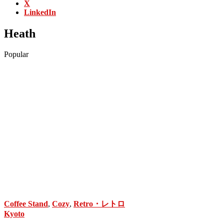
X
LinkedIn
Heath
Popular
Coffee Stand
,
Cozy
,
Retro・レトロ
Kyoto