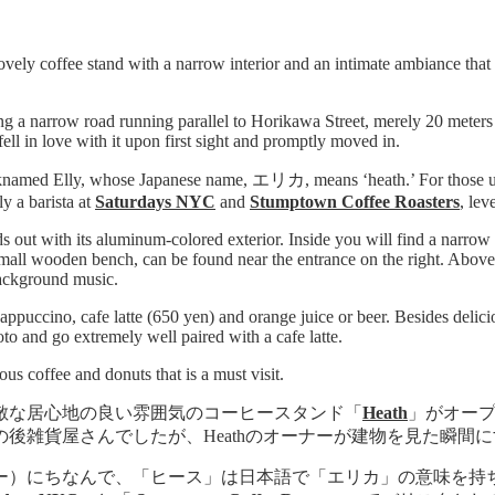
lovely coffee stand with a narrow interior and an intimate ambiance t
ng a narrow road running parallel to Horikawa Street, merely 20 meters
ell in love with it upon first sight and promptly moved in.
cknamed Elly, whose Japanese name, エリカ, means ‘heath.’ For those unfa
ly a barista at
Saturdays NYC
and
Stumptown Coffee Roasters
, lev
s out with its aluminum-colored exterior. Inside you will find a narrow
all wooden bench, can be found near the entrance on the right. Above th
background music.
ppuccino, cafe latte (650 yen) and orange juice or beer. Besides delici
oto and go extremely well paired with a cafe latte.
us coffee and donuts that is a must visit.
素敵な居心地の良い雰囲気のコーヒースタンド「
Heath
」がオープ
後雑貨屋さんでしたが、Heathのオーナーが建物を見た瞬間
ー）にちなんで、「ヒース」は日本語で「エリカ」の意味を持