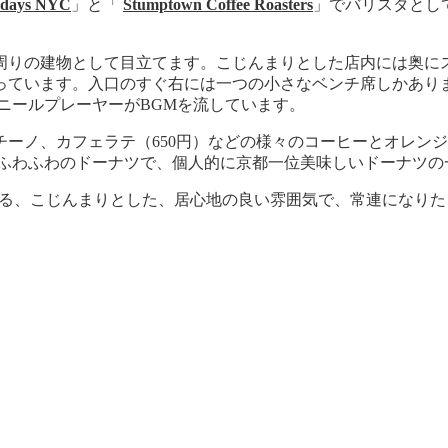
rdays NYC
」と「
Stumptown Coffee Roasters
」でバリスタとし
周りの建物として目立てます。こじんまりとした店内には奥にス
っています。入口のすぐ右には一つの小さなベンチ席しかあり
ニールプレーヤーがBGMを流しています。
ーノ、カフェラテ（650円）などの様々のコーヒーとオレンジジ
、ふわふわのドーナツで、個人的に京都一位美味しいドーナツの
できる、こじんまりとした、居心地の良い雰囲気で、常連になり