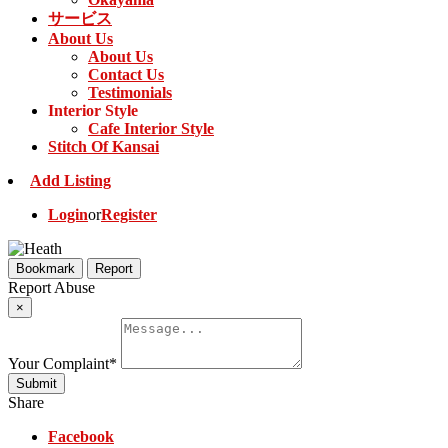
サービス
About Us
About Us
Contact Us
Testimonials
Interior Style
Cafe Interior Style
Stitch Of Kansai
Add Listing
Login
or
Register
Bookmark
Report
Report Abuse
×
Your Complaint
*
Submit
Share
Facebook