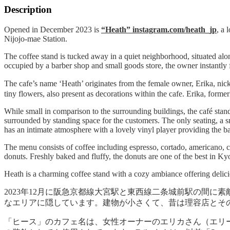
Description
Opened in December 2023 is
“Heath” instagram.com/heath_jp
, a 
Nijojo-mae Station.
The coffee stand is tucked away in a quiet neighborhood, situated alo
occupied by a barber shop and small goods store, the owner instantly f
The cafe’s name ‘Heath’ originates from the female owner, Erika, ni
tiny flowers, also present as decorations within the cafe. Erika, former
While small in comparison to the surrounding buildings, the café stand
surrounded by standing space for the customers. The only seating, a sm
has an intimate atmosphere with a lovely vinyl player providing the 
The menu consists of coffee including espresso, cortado, americano, ca
donuts. Freshly baked and fluffy, the donuts are one of the best in Ky
Heath is a charming coffee stand with a cozy ambiance offering delicio
2023年12月に阪急京都線大宮駅と東西線二条城前駅の間に
なエリアに隠しています。建物が小さくて、昔は理容店とその
「ヒース」のカフェ名は、女性オーナーのエリカさん（エリ