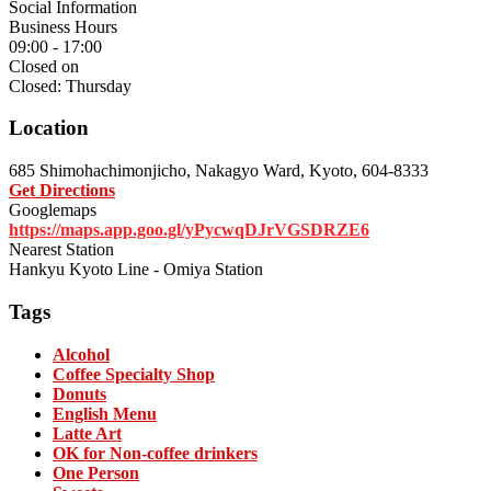
Social Information
Business Hours
09:00 - 17:00
Closed on
Closed: Thursday
Location
685 Shimohachimonjicho, Nakagyo Ward, Kyoto, 604-8333
Get Directions
Googlemaps
https://maps.app.goo.gl/yPycwqDJrVGSDRZE6
Nearest Station
Hankyu Kyoto Line - Omiya Station
Tags
Alcohol
Coffee Specialty Shop
Donuts
English Menu
Latte Art
OK for Non-coffee drinkers
One Person