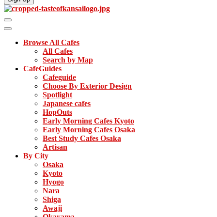
Browse All Cafes
All Cafes
Search by Map
CafeGuides
Cafeguide
Choose By Exterior Design
Spotlight
Japanese cafes
HopOuts
Early Morning Cafes Kyoto
Early Morning Cafes Osaka
Best Study Cafes Osaka
Artisan
By City
Osaka
Kyoto
Hyogo
Nara
Shiga
Awaji
Okayama