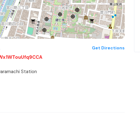
2
Get Directions
1CWx1WTouUfq9CCA
waramachi Station