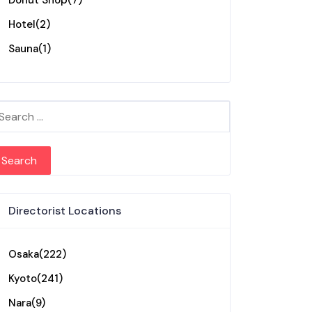
Donut Shop
(7)
Hotel
(2)
Sauna
(1)
arch for:
Directorist Locations
Osaka
(222)
Kyoto
(241)
Nara
(9)