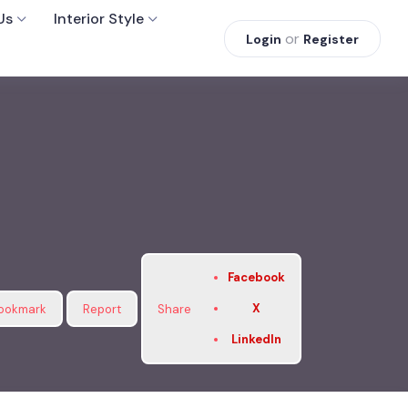
Us
Interior Style
or
Login
Register
Facebook
X
ookmark
Report
Share
LinkedIn