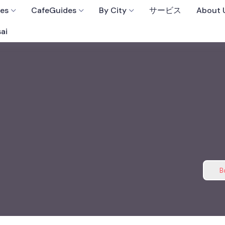
fes
CafeGuides
By City
サービス
About 
ai
B