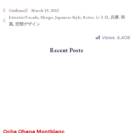
Giuliano
March 19, 2022
Exterior/Facade
,
Hyogo
,
Japanese Style
,
Retro
,
レトロ
,
兵庫
,
和
風
,
空間デザイン
Views:
4,408
Recent Posts
Ocha Ohana Montblanc