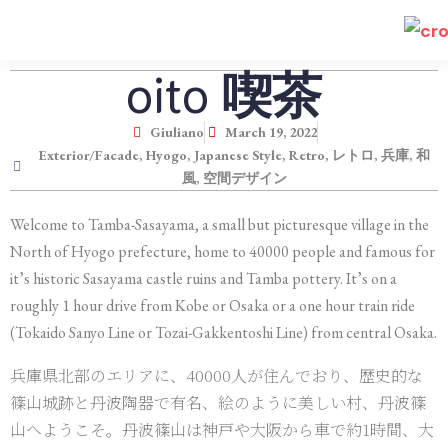
oito 喫茶
Giuliano
March 19, 2022
Exterior/Facade
,
Hyogo
,
Japanese Style
,
Retro
,
レトロ
,
兵庫
,
和
風
,
空間デザイン
Welcome to Tamba-Sasayama, a small but picturesque village in the
North of Hyogo prefecture, home to 40000 people and famous for
it’s historic Sasayama castle ruins and Tamba pottery. It’s on a
roughly 1 hour drive from Kobe or Osaka or a one hour train ride
(Tokaido Sanyo Line or Tozai-Gakkentoshi Line) from central Osaka.
兵庫県北部のエリアに、40000人が住んでおり、歴史的な
篠山城跡と丹波陶器で有名、絵のように美しい村、丹波篠
山へようこそ。丹波篠山は神戸や大阪から車で約1時間、大