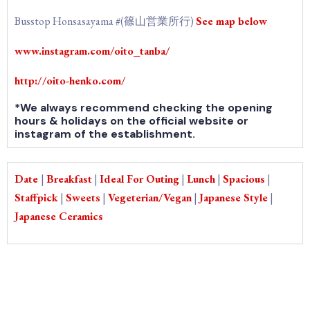
Busstop Honsasayama #(篠山営業所行)
See map below
www.instagram.com/oito_tanba/
http://oito-henko.com/
*We always recommend checking the opening
hours & holidays on the official website or
instagram of the establishment.
Date
|
Breakfast
|
Ideal For Outing
|
Lunch
|
Spacious
|
Staffpick
|
Sweets
|
Vegeterian/Vegan
|
Japanese Style
|
Japanese Ceramics