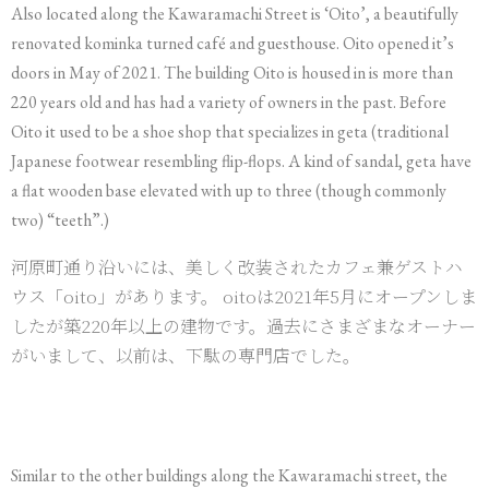
Also located along the Kawaramachi Street is ‘Oito’, a beautifully
renovated kominka turned café and guesthouse. Oito opened it’s
doors in May of 2021. The building Oito is housed in is more than
220 years old and has had a variety of owners in the past. Before
Oito it used to be a shoe shop that specializes in geta (traditional
Japanese footwear resembling flip-flops. A kind of sandal, geta have
a flat wooden base elevated with up to three (though commonly
two) “teeth”.)
河原町通り沿いには、美しく改装されたカフェ兼ゲストハ
ウス「oito」があります。 oitoは2021年5月にオープンしま
したが築220年以上の建物です。過去にさまざまなオーナー
がいまして、以前は、下駄の専門店でした。
Similar to the other buildings along the Kawaramachi street, the