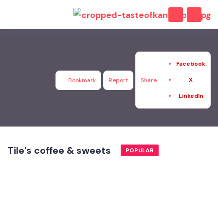
Facebook
X
Bookmark
Report
Share
LinkedIn
Tile’s coffee & sweets
POPULAR