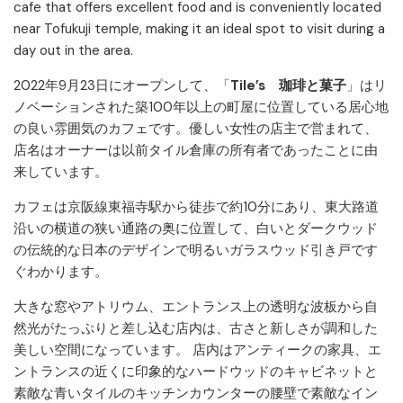
cafe that offers excellent food and is conveniently located
near Tofukuji temple, making it an ideal spot to visit during a
day out in the area.
2022年9月23日にオープンして、「
Tile’s 珈琲と菓子
」はリ
ノベーションされた築100年以上の町屋に位置している居心地
の良い雰囲気のカフェです。優しい女性の店主で営まれて、
店名はオーナーは以前タイル倉庫の所有者であったことに由
来しています。
カフェは京阪線東福寺駅から徒歩で約10分にあり、東大路道
沿いの横道の狭い通路の奥に位置して、白いとダークウッド
の伝統的な日本のデザインで明るいガラスウッド引き戸です
ぐわかります。
大きな窓やアトリウム、エントランス上の透明な波板から自
然光がたっぷりと差し込む店内は、古さと新しさが調和した
美しい空間になっています。 店内はアンティークの家具、エ
ントランスの近くに印象的なハードウッドのキャビネットと
素敵な青いタイルのキッチンカウンターの腰壁で素敵なイン