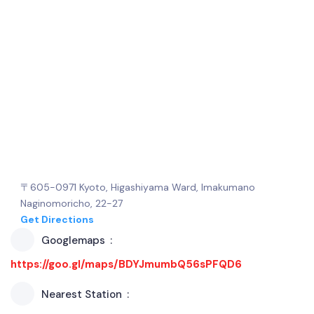
〒605-0971 Kyoto, Higashiyama Ward, Imakumano
Naginomoricho, 22−27
Get Directions
Googlemaps
https://goo.gl/maps/BDYJmumbQ56sPFQD6
Nearest Station